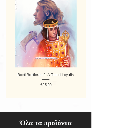
Basil Basileus : 1. A Test of Loyalty
1821: The.beginning of a Re
Price
€15.00
Όλα τα προϊόντα