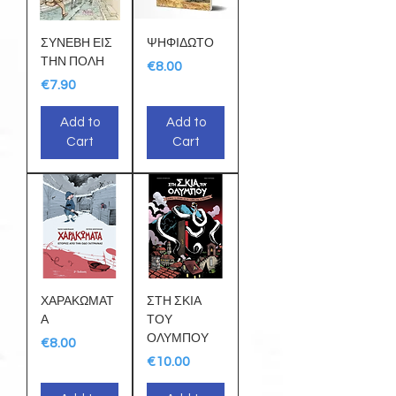
ΣΥΝΕΒΗ ΕΙΣ
ΨΗΦΙΔΩΤΟ
ΤΗΝ ΠΟΛΗ
Price
€8.00
Price
€7.90
Add to
Add to
Cart
Cart
ΧΑΡΑΚΩΜΑΤ
ΣΤΗ ΣΚΙΑ
Α
ΤΟΥ
ΟΛΥΜΠΟΥ
Price
€8.00
Price
€10.00