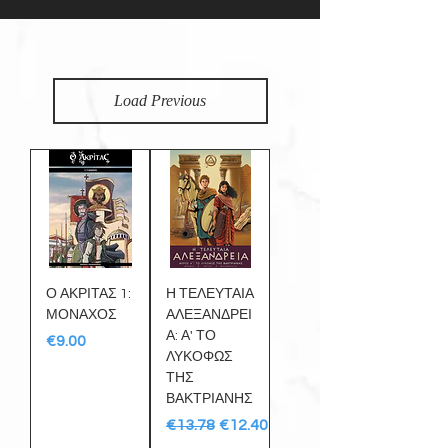
Load Previous
Ο ΑΚΡΙΤΑΣ 1:
Η ΤΕΛΕΥΤΑΙΑ
ΜΟΝΑΧΟΣ
ΑΛΕΞΑΝΔΡΕΙ
Α: Α' ΤΟ
Price
€9.00
ΛΥΚΟΦΩΣ
ΤΗΣ
ΒΑΚΤΡΙΑΝΗΣ
Regular Price
Sale Price
€13.78
€12.40