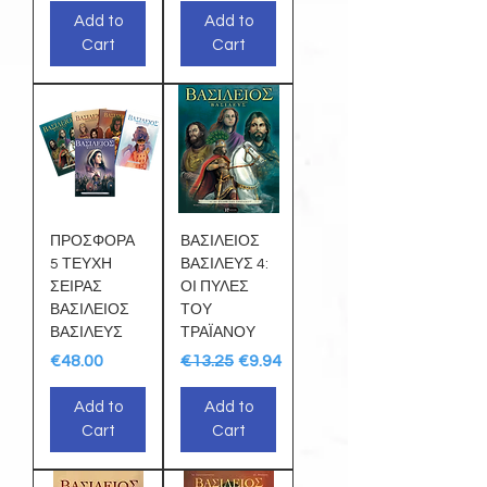
Add to
Add to
Cart
Cart
ΠΡΟΣΦΟΡΑ
ΒΑΣΙΛΕΙΟΣ
5 ΤΕΥΧΗ
ΒΑΣΙΛΕΥΣ 4:
ΣΕΙΡΑΣ
ΟΙ ΠΥΛΕΣ
ΒΑΣΙΛΕΙΟΣ
ΤΟΥ
ΒΑΣΙΛΕΥΣ
ΤΡΑΪΑΝΟΥ
Price
Regular Price
Sale Price
€48.00
€13.25
€9.94
Add to
Add to
Cart
Cart