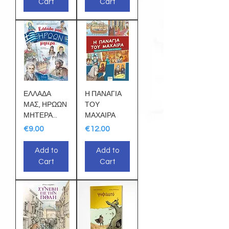
Cart
Cart
ΕΛΛΑΔΑ
Η ΠΑΝΑΓΙΑ
ΜΑΣ, ΗΡΩΩΝ
ΤΟΥ
ΜΗΤΕΡΑ...
ΜΑΧΑΙΡΑ
Price
Price
€9.00
€12.00
Add to
Add to
Cart
Cart