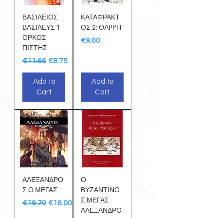
ΒΑΣΙΛΕΙΟΣ
ΚΑΤΑΦΡΑΚΤ
ΒΑΣΙΛΕΥΣ 1:
ΟΣ 2: ΘΛΙΨΗ
ΟΡΚΟΣ
Price
€9.00
ΠΙΣΤΗΣ
Regular Price
Sale Price
€11.66
€8.75
Add to
Add to
Cart
Cart
ΑΛΕΞΑΝΔΡΟ
Ο
Σ Ο ΜΕΓΑΣ
ΒΥΖΑΝΤΙΝΟ
Σ ΜΕΓΑΣ
Regular Price
Sale Price
€19.70
€16.00
ΑΛΕΞΑΝΔΡΟ