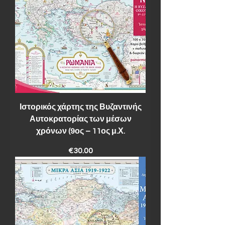
Ιστορικός χάρτης της Βυζαντινής
Αυτοκρατορίας των μέσων
χρόνων (9ος – 11ος μ.Χ.
Price
€30.00