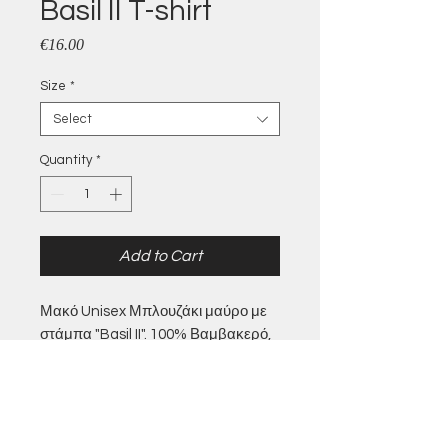
Basil II T-shirt
Price
€16.00
Size
*
Select
Quantity
*
Add to Cart
Μακό Unisex Μπλουζάκι μαύρο με
στάμπα "Basil II". 100% Βαμβακερό,
σε μεγέθη Small έως XL
Contact us: