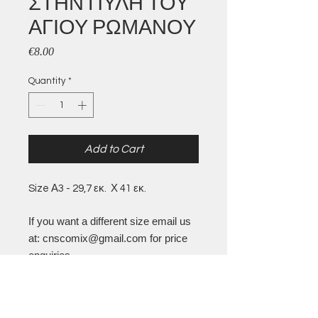
ΣΤΗΝ ΠΥΛΗ ΤΟΥ
ΑΓΙΟΥ ΡΩΜΑΝΟΥ
Price
€8.00
Quantity
*
Add to Cart
Size Α3 - 29,7 εκ. Χ 41 εκ.
If you want a different size email us
at: cnscomix@gmail.com for price
enquiries.