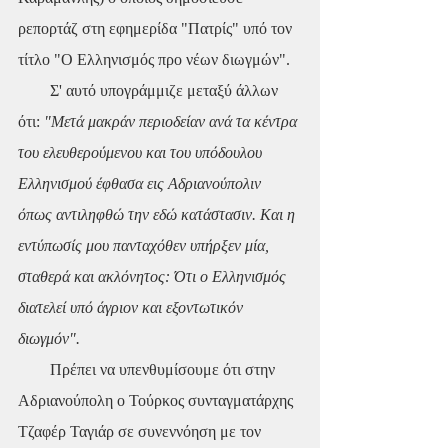
ρεπορτάζ στη εφημερίδα "Πατρίς" υπό τον 
τίτλο "Ο Ελληνισμός προ νέων διωγμών".
        Σ' αυτό υπογράμμιζε μεταξύ άλλων 
ότι: 
"Μετά μακράν περιοδείαν ανά τα κέντρα 
του ελευθερούμενου και του υπόδουλου 
Ελληνισμού έφθασα εις Αδριανούπολιν 
όπως αντιληφθώ την εδώ κατάστασιν. Και η 
εντύπωσίς μου πανταχόθεν υπήρξεν μία, 
σταθερά και ακλόνητος: Ότι ο Ελληνισμός 
διατελεί υπό άγριον και εξοντωτικόν 
διωγμόν".
        Πρέπει να υπενθυμίσουμε ότι στην 
Αδριανούπολη ο Τούρκος συνταγματάρχης 
Τζαφέρ Ταγιάρ σε συνεννόηση με τον 