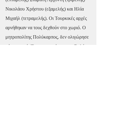
Νικολάου Χρήστου (εξαμελής) και Ηλία 
Μιχαήλ (τετραμελής). Οι Τουρκικές αρχές 
αρνήθηκαν να τους δεχθούν στο χωριό. Ο 
μητροπολίτης Πολύκαρπος, δεν ολιγώρησε 
ούτε στιγμή. Έσπευσε αμέσως στο Βαλή 
(νομάρχη) και τον έπεισε να σταματήσει 
αυτή την άδικη απαγόρευση. Ο Βαλής 
υποσχέθηκε να τηλεγραφήσει αμέσως να 
δεχθούν τους πρόσφυγες. Και πράγματι το 
τηλεγράφημα εστάλη... Μόνο που το 
κείμενό ήταν διαφορετικό!!! Ο Βαλής 
διέταζε να αναχωρήσουν οι ομογενείς 
εκτός των ορίων του Τουρκικού κράτους 
και να κατευθυνθούν προς το Μουσταφά 