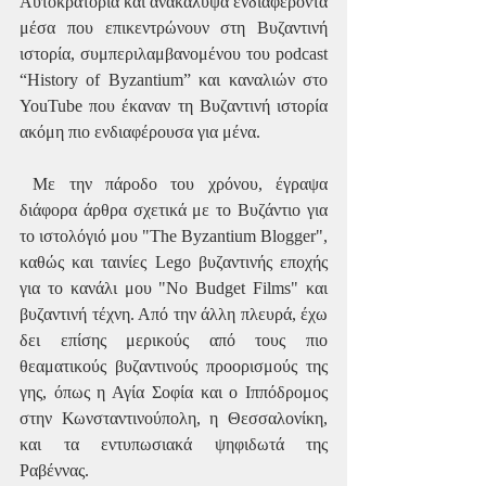
Αυτοκρατορία και ανακάλυψα ενδιαφέροντα 
μέσα που επικεντρώνουν στη Βυζαντινή 
ιστορία, συμπεριλαμβανομένου του podcast 
“History of Byzantium” και καναλιών στο 
YouTube που έκαναν τη Βυζαντινή ιστορία 
ακόμη πιο ενδιαφέρουσα για μένα.
 Με την πάροδο του χρόνου, έγραψα 
διάφορα άρθρα σχετικά με το Βυζάντιο για 
το ιστολόγιό μου "The Byzantium Blogger", 
καθώς και ταινίες Lego βυζαντινής εποχής 
για το κανάλι μου "No Budget Films" και 
βυζαντινή τέχνη. Από την άλλη πλευρά, έχω 
δει επίσης μερικούς από τους πιο 
θεαματικούς βυζαντινούς προορισμούς της 
γης, όπως η Αγία Σοφία και ο Ιππόδρομος 
στην Κωνσταντινούπολη, η Θεσσαλονίκη, 
και τα εντυπωσιακά ψηφιδωτά της 
Ραβέννας. 