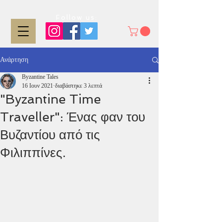
Follow us:
Ανάρτηση
Byzantine Tales
16 Ιουν 2021
διαβάστηκε 3 λεπτά
"Byzantine Time
Traveller": Ένας φαν του
Βυζαντίου από τις
Φιλιππίνες.