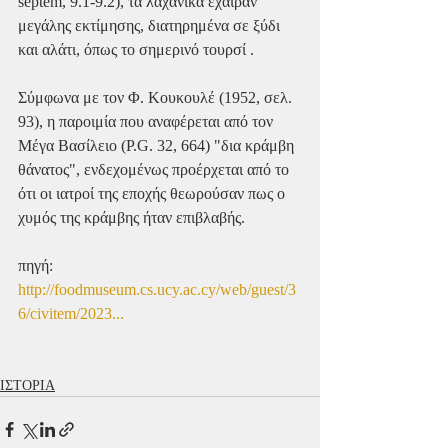
septem, 9.1-9.2), τα λαχανικά έχαιραν 
μεγάλης εκτίμησης, διατηρημένα σε ξύδι 
και αλάτι, όπως το σημερινό τουρσί .
Σύμφωνα με τον Φ. Κουκουλέ (1952, σελ. 
93), η παροιμία που αναφέρεται από τον 
Μέγα Βασίλειο (P.G. 32, 664) "δια κράμβη 
θάνατος", ενδεχομένως προέρχεται από το 
ότι οι ιατροί της εποχής θεωρούσαν πως ο 
χυμός της κράμβης ήταν επιβλαβής.
πηγή: 
http://foodmuseum.cs.ucy.ac.cy/web/guest/3
6/civitem/2023...
ΙΣΤΟΡΙΑ