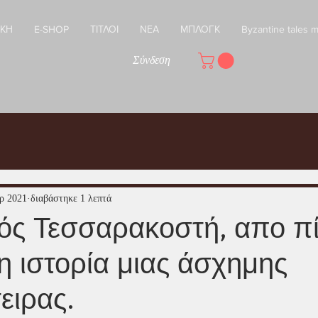
ΙΚΗ
E-SHOP
ΤΙΤΛΟΙ
ΝΕΑ
ΜΠΛΟΓΚ
Byzantine tales 
Σύνδεση
ρ 2021
διαβάστηκε 1 λεπτά
ός Τεσσαρακοστή, απο π
η ιστορία μιας άσχημης
ειρας.