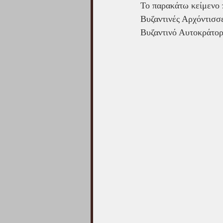
Το παρακάτω κείμενο π
Βυζαντινές Αρχόντισσε
Βυζαντινό Αυτοκράτορ