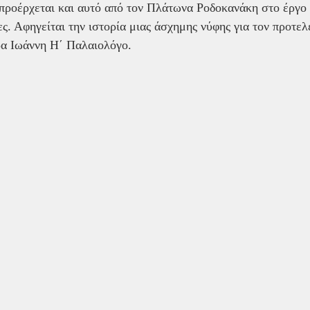
ροέρχεται και αυτό από τον Πλάτωνα Ροδοκανάκη στο έργο τ
ς. Αφηγείται την ιστορία μιας άσχημης νύφης για τον προτελ
α Ιωάννη Η΄ Παλαιολόγο.