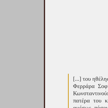
[...] του ηθέ
Φερράρα Σοφί
Κωνσταντινούπ
πατέρα του κα
αμέσως πόσον