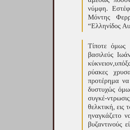
νύμφη. Εστέφ
Μόντης Φερρ
“Ελληνίδος Αυ
Τίποτε όμως 
βασιλεύς Ιωάν
κύκνειον,υπό
ρύακες χρυσα
προτέρημα να
δυστυχώς όμω
συγκέ-ντρωσι
θελκτική, εις 
ηναγκάζετο να
βυζαντινούς ε