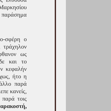
Μαρκησίου 
παράσημα 
ο-σφέρη ο 
 τράχηλον 
φθανον ως 
δε και το 
ν κεφαλήν 
ως, ήτο η 
άλλο παρά 
πε κανείς, 
παρά τοις 
αρακοστή, 