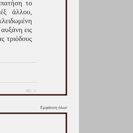
πατήση το 
ξ άλλου, 
κλειδωμένη 
αυξάνη εις 
ς τριόδους 
Εμφάνιση όλων