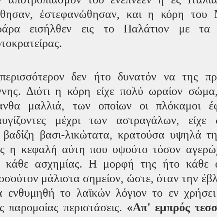
θησαν, έστεφανώθησαν, και η κόρη του 
άρα εισήλθεν εις το Παλάτιον με τα 
τοκρατείρας.
περισσότερον δεν ήτο δυνατόν να της πρ
νης. Διότι η κόρη είχε πολύ ωραίον σώμα,
ξανθα μαλλιά, των οποίων οι πλόκαμοι έ
υγίζοντες μέχρι των αστραγάλων, είχε 
 βαδίζη βασι-λικώτατα, κρατούσα υψηλά τη
ς η κεφαλή αύτη που υψούτο τόσον αγερώχ
ς κάθε ασχημίας. Η μορφή της ήτο κάθε 
τοσούτον μάλιστα σημείον, ώστε, όταν την έβλε
 ενθυμηθή το λαϊκών λόγιον το εν χρήσει 
ίς παρομοίας περιστάσεις. 
«Απ' εμπρός τεσσ