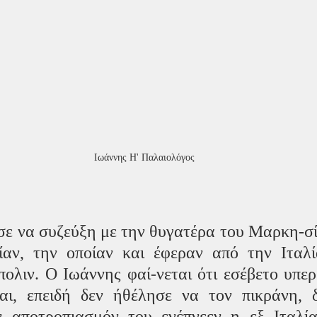
Ιωάννης Η' Παλαιολόγος
λησε να συζεύξη με την θυγατέρα του Μαρκη-σ
αν, την οποίαν και έφεραν από την Ιταλία
ολιν. Ο Ιωάννης φαί-νεται ότι εσέβετο υπερ
ι, επειδή δεν ήθέλησε να τον πικράνη, δε
 αποτροπιασμόν του ενέπνεεν η εξ Ιταλία