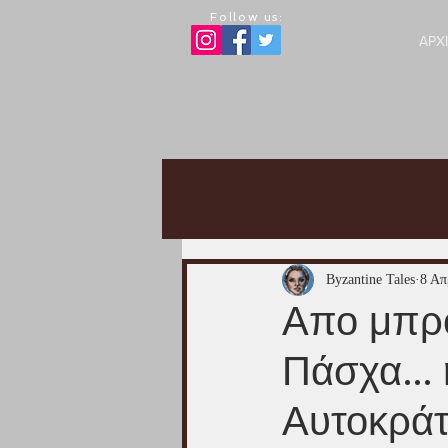
Follow us:
ΑΡΧ
Byzantine Tales
8 Απ
Απο μπρ
Πάσχα... 
Αυτοκράτ