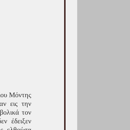
ίου Μόντης 
ν εις την 
βολικά τον 
ν έδειξεν 
ς ελθούσα 