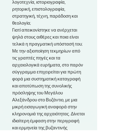
λογοτεχνία, ιστοριογραφία,
ρητορική, επιστολογραφία,
στρατηγική, τέχνη, παράδοση και
θεολογία;
Γιατί απεικονίστηκε να ανέρχεται
ψηλά στους αιθέρες και ποια είναι
τελικά η πραγματική υπόστασή του;
Με την αξιοποίηση τεκμηρίων από
τις γραπτές πηγές και τα
αρχαιολογικά ευρήματα, στο παρόν
σύγγραμμα επιχειρείται για πρώτη
φορά μια συστηματική καταγραφή
και αποτύπωση της συνολικής
πρόσληψης του Μεγάλου
Αλεξάνδρου στο Βυζάντιο, με μια
μικρή εισαγωγική αναφορά στην
κληρονομιά της αρχαιότητας. Δίνεται
ιδιαίτερη έμφαση στην περιγραφή
και ερμηνεία της βυζαντινής
παράστασης της ανόδου του