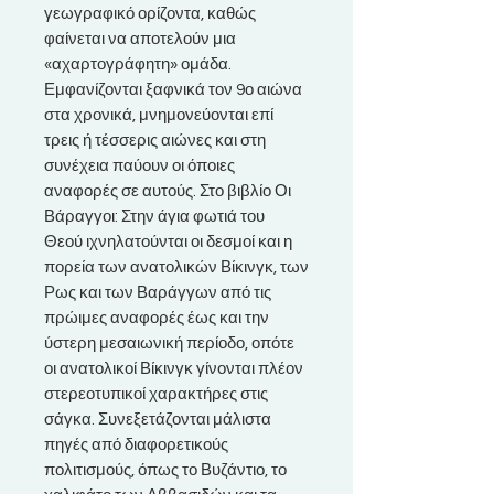
γεωγραφικό ορίζοντα, καθώς
φαίνεται να αποτελούν μια
«αχαρτογράφητη» ομάδα.
Εμφανίζονται ξαφνικά τον 9ο αιώνα
στα χρονικά, μνημονεύονται επί
τρεις ή τέσσερις αιώνες και στη
συνέχεια παύουν οι όποιες
αναφορές σε αυτούς. Στο βιβλίο Οι
Βάραγγοι: Στην άγια φωτιά του
Θεού ιχνηλατούνται οι δεσμοί και η
πορεία των ανατολικών Βίκινγκ, των
Ρως και των Βαράγγων από τις
πρώιμες αναφορές έως και την
ύστερη μεσαιωνική περίοδο, οπότε
οι ανατολικοί Βίκινγκ γίνονται πλέον
στερεοτυπικοί χαρακτήρες στις
σάγκα. Συνεξετάζονται μάλιστα
πηγές από διαφορετικούς
πολιτισμούς, όπως το Βυζάντιο, το