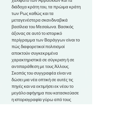
χαλιφάτο των Αββασιδών και τα
διάδοχα κράτη του, τα πρώιμα κράτη
των Ρως καθώς και τα
μεταγενέστερα σκανδιναβικά
βασίλεια του Μεσαίωνα. Βασικός
άξονας σε αυτό το ιστορικό
περίγραμμα των Βαράγγων είναι το
πώς διαφορετικοί πολιτισμοί
αποκτούν συγκεκριμένα
χαρακτηριστικά σε σύγκριση ή σε
αντιπαράθεση με τους Άλλους.
Σκοπός του συγγραφέα είναι να
δώσει μια νέα οπτική σε αυτές τις
πηγές και να εκτιμήσει εκ νέου το
μεγάλο αφήγημα που κατασκεύασε
η ιστοριογραφία γύρω από τους
σκανδιναβικούς λαούς της
Ανατολής.
Ο Συγγραφέας: Ο Sverrir Jakobsson