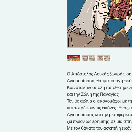
Ο Απόστολος Λουκάς ζωγράφισε 7
Αγιοσορίτισσα, θαυματουργή εικ
Κωνσταντινούπολη τοποθετημένη 
και την Ζώνη της Παναγίας.
Τον 8ο αιώνα οι εικονομάχοι, με 
καταστρέφουν τις εικόνες. Ένας α
Αγιοσορίτισας και την μεταφέρει 
ζει πλέον ως ερημίτης σε μια σπη
Με τον θάνατο του ασκητή η εικόν