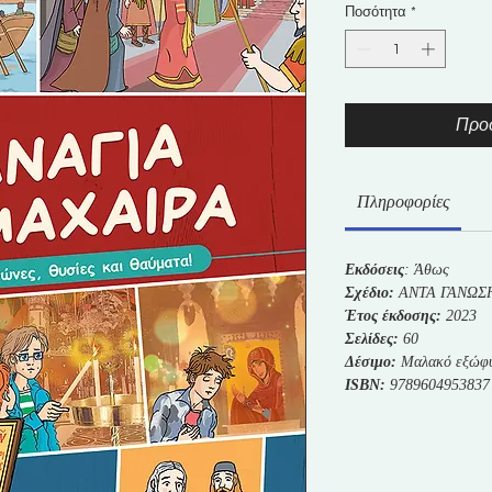
Ποσότητα
*
Προσ
Πληροφορίες
Εκδόσεις
: Άθως
Σχέδιο:
ΑΝΤΑ ΓΑΝΩΣ
Έτος έκδοσης:
2023
Σελίδες:
60
Δέσιμο:
Μαλακό εξώφ
ISBN:
9789604953837