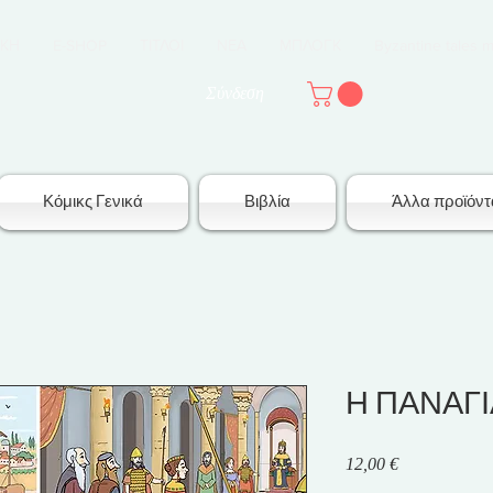
ΙΚΗ
E-SHOP
ΤΙΤΛΟΙ
ΝΕΑ
ΜΠΛΟΓΚ
Byzantine tales 
Σύνδεση
Κόμικς Γενικά
Βιβλία
Άλλα προϊόντ
Η ΠΑΝΑΓΙ
Τιμή
12,00 €