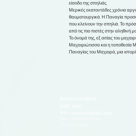
είσοδο της σπηλιάς.
Μερικές εκατοντάδες χρόνια αργ
θαυματουργικά. Η Παναγία προσφέ
που κλείνουν την σπηλιά. Το πρ
από τις πιο πιστές στην αληθινή 
Το όνομά της, εξ αιτίας του μαχαιρ
Μαχαιριώτισσα και η τοποθεσία Μα
Παναγίας του Μαχαιρά, μια ιστορί
Επικοινωνήστε
μαζί μας:
Mail:
cnscomix@gmail.com
Tel.:
+306989608048,
+306944719834