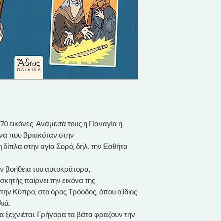
0 εικόνες. Ανάμεσά τους η Παναγία η
όνα που βρισκόταν στην
δίπλα στην αγία Σορό, δηλ. την Εσθήτα
την βοήθεια του αυτοκράτορα,
σκητής παίρνει την εικόνα της
στην Κύπρο, στο όρος Τρόοδος, όπου ο ίδιος
λιά.
α ξεχνιέται. Γρήγορα τα βάτα φράζουν την