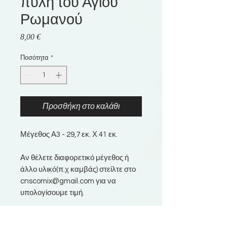
πύλη του Αγίου
Ρωμανού
Τιμή
8,00 €
Ποσότητα
*
Προσθήκη στο καλάθι
Μέγεθος Α3 - 29,7 εκ. Χ 41 εκ.
Αν θέλετε διαφορετικό μέγεθος ή
άλλο υλικό(π.χ καμβάς) στείλτε στο
cnscomix@gmail.com για να
υπολογίσουμε τιμή.