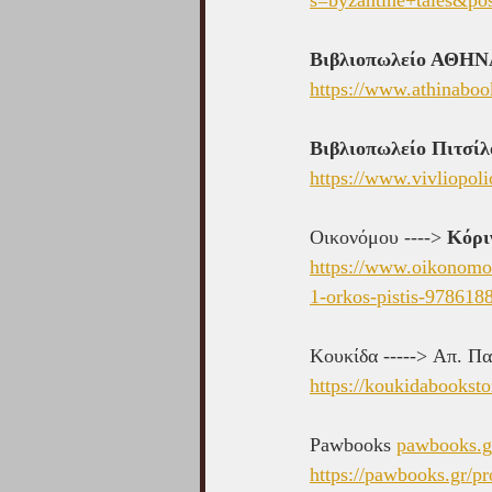
Βιβλιοπωλείο ΑΘΗ
https://www.athinabook
Βιβλιοπωλείο Πιτσίλ
https://www.vivliopoli
Οικονόμου ----> 
Κόρι
https://www.oikonomou-
1-orkos-pistis-97861
Κουκίδα -----> Aπ. Πα
https://koukidabookst
Pawbooks 
pawbooks.g
https://pawbooks.gr/pr