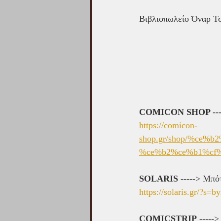
Βιβλιοπωλείο Όναρ Τ
COMICON SHOP 
--
https://comicon-
shop.gr/shop/%ce
%ce%b2%ce%b1%cf
SOLARIS
 -----> 
Μπότ
https://solaris.gr/?s=b
COMICSTRIP
 -----