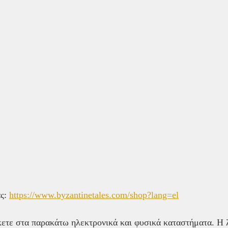
ς: 
https://www.byzantinetales.com/shop?lang=el
κετε στα παρακάτω ηλεκτρονικά και φυσικά καταστήματα. Η 