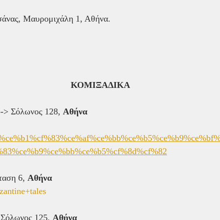
σάνας, Μαυρομιχάλη 1, Αθήνα.
ΚΟΜΙΞΑΔΙΚΑ
--> Σόλωνος 128, 
Αθήνα
%b2%ce%b1%cf%83%ce%af%ce%bb%ce%b5%ce%b9%ce%bf%
%83%ce%b9%ce%bb%ce%b5%cf%8d%cf%82
αση 6, 
Αθήνα
yzantine+tales
> Σόλωνος 125, 
Αθήνα