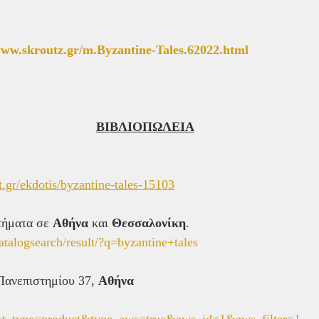
 
www.skroutz.gr/m.Byzantine-Tales.62022.html
ΒΙΒΛΙΟΠΩΛΕΙΑ
t.gr/ekdotis/byzantine-tales-15103
τήματα σε 
Αθήνα
 και 
Θεσσαλονίκη
.
atalogsearch/result/?q=byzantine+tales
 Πανεπιστημίου 37, 
Αθήνα
st_type=product&type_aws=true&aws_id=1&aws_filter=1