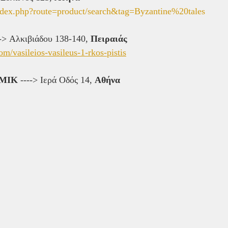
/index.php?route=product/search&tag=Byzantine%20tales
--> Αλκιβιάδου 138-140, 
Πειραιάς
m/vasileios-vasileus-1-rkos-pistis
ΜΙΚ
 ----> Ιερά Οδός 14, 
Aθήνα