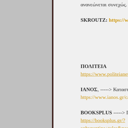
ανανεώνεται συνεχώς.
SKROUTZ: 
https://
ΠΟΛΙΤΕΙΑ 
https://www.politeiane
ΙΑΝΟΣ
, -----> Κατασ
https://www.ianos.gr/c
BOOKSPLUS
 ----->
https://booksplus.gr/?
s=byzantine+tales&po