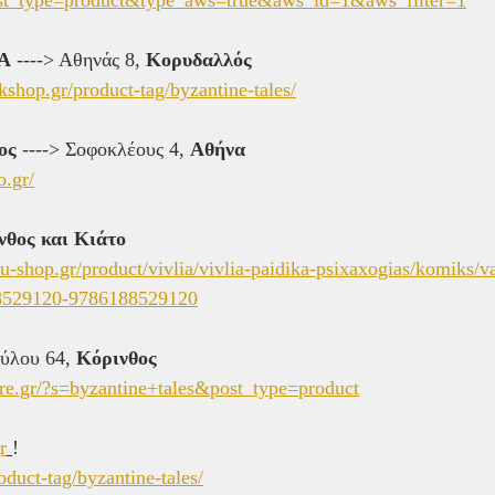
ΝΑ
 ----> Αθηνάς 8, 
Κορυδαλλός
shop.gr/product-tag/byzantine-tales/
ος
 ----> Σοφοκλέους 4, 
Αθήνα
o.gr/
νθος και Κιάτο
shop.gr/product/vivlia/vivlia-paidika-psixaxogias/komiks/vas
88529120-9786188529120
ύλου 64, 
Κόρινθος
ore.gr/?s=byzantine+tales&post_type=product
r
!
oduct-tag/byzantine-tales/