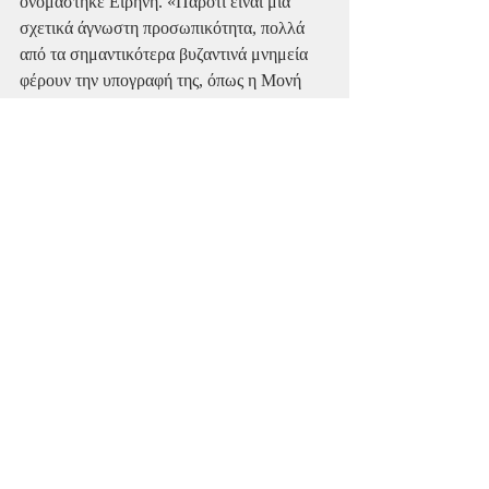
ονομάστηκε Ειρήνη. «Παρότι είναι μια 
σχετικά άγνωστη προσωπικότητα, πολλά 
από τα σημαντικότερα βυζαντινά μνημεία 
φέρουν την υπογραφή της, όπως η Μονή 
Παντοκράτορος».
Ο Σπύρος υποστηρίζει πως οι Ελληνες 
γνωρίζουν αρκετά βασικά πράγματα της 
Ιστορίας του τόπου τους. Όσο για τη νέα 
γενιά, η οποία έχει κατηγορηθεί ότι δεν 
γνωρίζει ούτε τα βασικά, λέει πως το 
πρόβλημα αυτό προκύπτει από τον 
παρωχημένο τρόπο διδασκαλίας της 
Ιστορίας στα σχολεία και την 
πολιτικοποίησή της στην Ελλάδα, που ίσως 
αποτρέπει πολύ κόσμο από το να 
ασχοληθεί. Οπως επισημαίνει, η Ιστορία 
μάς μαθαίνει να αποφεύγουμε να κάνουμε 
τα ίδια λάθη και να κατανοούμε καλύτερα 
τον κόσμο γύρω μας.