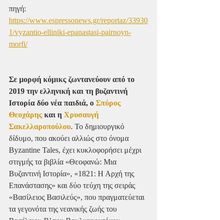
πηγή: 
https://www.espressonews.gr/reportaz/33930
1/vyzantio-elliniki-epanastasi-pairnoyn-
morfi/
Σε μορφή κόμικς ζωντανεύουν από το 
2019 την ελληνική και τη βυζαντινή 
Ιστορία δύο νέα παιδιά, ο 
Σπύρος 
Θεοχάρης
 και η 
Χρυσαυγή 
Σακελλαροπούλου
. Το δημιουργικό 
δίδυμο, που ακούει αλλιώς στο όνομα 
Byzantine Tales, έχει κυκλοφορήσει μέχρι 
στιγμής τα βιβλία «Θεοφανώ: Μια 
Βυζαντινή Ιστορία», «1821: Η Αρχή της 
Επανάστασης» και δύο τεύχη της σειράς 
«Βασίλειος Βασιλεύς», που πραγματεύεται 
τα γεγονότα της νεανικής ζωής του 