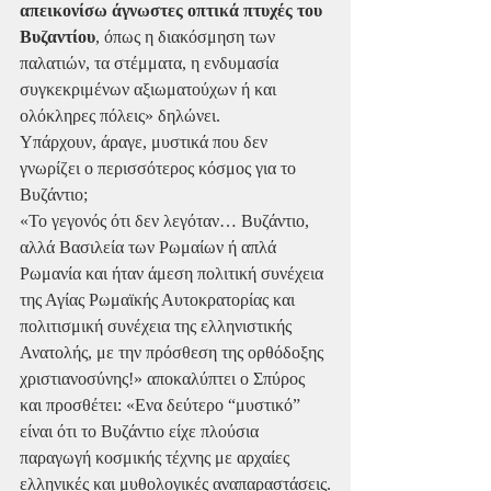
απεικονίσω άγνωστες οπτικά πτυχές του 
Βυζαντίου
, όπως η διακόσμηση των 
παλατιών, τα στέμματα, η ενδυμασία 
συγκεκριμένων αξιωματούχων ή και 
ολόκληρες πόλεις» δηλώνει.
Υπάρχουν, άραγε, μυστικά που δεν 
γνωρίζει ο περισσότερος κόσμος για το 
Βυζάντιο;
«Το γεγονός ότι δεν λεγόταν… Βυζάντιο, 
αλλά Βασιλεία των Ρωμαίων ή απλά 
Ρωμανία και ήταν άμεση πολιτική συνέχεια 
της Αγίας Ρωμαϊκής Αυτοκρατορίας και 
πολιτισμική συνέχεια της ελληνιστικής 
Ανατολής, με την πρόσθεση της ορθόδοξης 
χριστιανοσύνης!» αποκαλύπτει ο Σπύρος 
και προσθέτει: «Ενα δεύτερο “μυστικό” 
είναι ότι το Βυζάντιο είχε πλούσια 
παραγωγή κοσμικής τέχνης με αρχαίες 
ελληνικές και μυθολογικές αναπαραστάσεις.