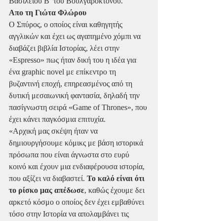
Βασίλειου Β’ του Βουλγαροκτόνου.
Απο τη Γιώτα Φλώρου
Ο Σπύρος, ο οποίος είναι καθηγητής 
αγγλικών και έχει ως αγαπημένο χόμπι να 
διαβάζει βιβλία Ιστορίας, λέει στην 
«Espresso» πως ήταν δική του η ιδέα για 
ένα graphic novel με επίκεντρο τη 
βυζαντινή εποχή, επηρεασμένος από τη 
δυτική μεσαιωνική φαντασία, δηλαδή την 
πασίγνωστη σειρά «Game of Thrones», που 
έχει κάνει παγκόσμια επιτυχία.
«Αρχική μας σκέψη ήταν να 
δημιουργήσουμε κόμικς με βάση ιστορικά 
πρόσωπα που είναι άγνωστα στο ευρύ 
κοινό και έχουν μια ενδιαφέρουσα ιστορία, 
που αξίζει να διαβαστεί. 
Το καλό είναι ότι 
το ρίσκο μας απέδωσε
, καθώς έχουμε δει 
αρκετό κόσμο ο οποίος δεν έχει εμβαθύνει 
τόσο στην Ιστορία να απολαμβάνει τις 